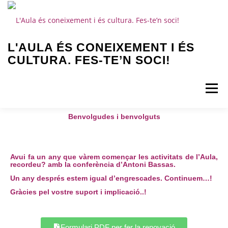
L'AULA ÉS CONEIXEMENT I ÉS
CULTURA. FES-TE’N SOCI!
Menú
Benvolgudes i benvolguts
INICI
AULA
QUI SOM?
Avui fa un any que vàrem començar les activitats de l’Aula,
recordeu? amb la conferència d’Antoni Bassas.
FES-TE SOCI
AGENDA
ACTIVITATS
Un any després estem igual d’engrescades. Continuem…!
Gràcies pel vostre suport i implicació..!
CONTACTE
ALTRES AULES
Search Button
Search for:
Formulari PDF per fer la renovació