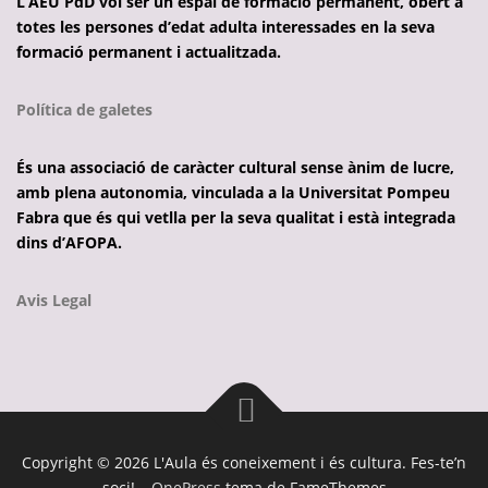
L’AEU PdD vol ser un espai de formació permanent, obert a
totes les persones d’edat adulta interessades en la seva
formació permanent i actualitzada.
Política de galetes
És una associació de caràcter cultural sense ànim de lucre,
amb plena autonomia, vinculada a la Universitat Pompeu
Fabra que és qui vetlla per la seva qualitat i està integrada
dins d’AFOPA.
Avis Legal
Copyright © 2026 L'Aula és coneixement i és cultura. Fes-te’n
soci!
–
OnePress
tema de FameThemes